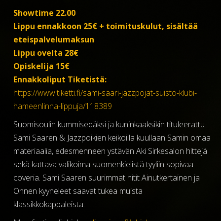
Showtime 22.00
Lippu ennakkoon 25€ + toimituskulut, sisältää
eteispalvelumaksun
Lippu ovelta 28€
Opiskelija 15€
Ennakkoliput Tiketistä:
https://www.tiketti.fi/sami-saari-jazzpojat-suisto-klubi-
hameenlinna-lippuja/118389
Suomisoulin kummisedäksi ja kuninkaaksikin tituleerattu
Sami Saaren & Jazzpoikien keikoilla kuullaan Samin omaa
materiaalia, edesmenneen ystävän Aki Sirkesalon hittejä
sekä kattava valikoima suomenkielistä tyyliin sopivaa
coveria. Sami Saaren suurimmat hitit Ainutkertainen ja
Onnen kyyneleet saavat tukea muista
klassikkokappaleista.