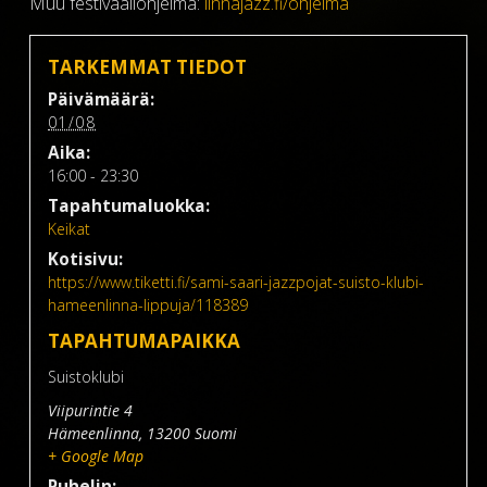
Muu festivaaliohjelma:
linnajazz.fi/ohjelma
TARKEMMAT TIEDOT
Päivämäärä:
01/08
Aika:
16:00 - 23:30
Tapahtumaluokka:
Keikat
Kotisivu:
https://www.tiketti.fi/sami-saari-jazzpojat-suisto-klubi-
hameenlinna-lippuja/118389
TAPAHTUMAPAIKKA
Suistoklubi
Viipurintie 4
Hämeenlinna
,
13200
Suomi
+ Google Map
Puhelin: