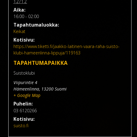
12/12
Aika:
16:00 - 02:00
Tapahtumaluokka:
Keikat
Kotisivu:
https://www.tiketti.fi/jaakko-laitinen-vaara-raha-suisto-
klubi-hameenlinna-lippuja/119163
TAPAHTUMAPAIKKA
Suistoklubi
Viipurintie 4
Hämeenlinna
,
13200
Suomi
+ Google Map
Puhelin:
03 6120266
Kotisivu:
suisto.fi