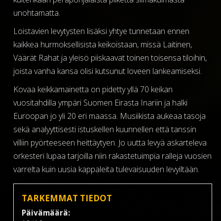
unohtamatta.
Loistavien levytysten lisäksi yhtye tunnetaan ennen
kaikkea hurmoksellisista keikoistaan, missä Laitinen,
Väärät Rahat ja yleisö piiskaavat toinen toisensa tiloihin,
joista vanha kansa olisi kutsunut loveen lankeamiseksi.
Kovaa keikkamainetta on pidetty yllä 70 keikan
vuositahdilla ympäri Suomen Eirasta Inariin ja halki
Euroopan jo yli 20 eri maassa. Musiikista aukeaa tasoja
sekä analyyttisesti istuskellen kuunnellen että tanssin
villiin pyörteeseen heittäytyen. Jo uutta levyä askarteleva
orkesteri lupaa tarjoilla niin rakastetuimpia ralleja vuosien
varrelta kuin uusia kappaleita tulevaisuuden levyiltään.
TARKEMMAT TIEDOT
Päivämäärä: