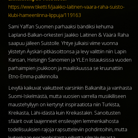
https://www.tiketti.fi/jaakko-laitinen-vaara-raha-suisto-
klubi-hameenlinna-lippuja/119163
Sami Yaffan Suomen parhaaksi bändiksi kehuma
Lapland-Balkan-orkesteri Jaakko Laitinen & Väärä Raha
saapuu jälleen Suistolle. Yhtye julkaisi viime vuonna
ylistetyn Äyskäri-pitkäsoittonsa ja levy valittiin niin Lapin
Kansan, Helsingin Sanomien ja YLE:n listauksissa vuoden
parhaimpien joukkoon ja maaliskuussa se kruunattiin
Etno-Emma-palkinnolla.
Levyllä kaikuvat vaikutteet varsinkin Balkanilta ja vanhasta
Suomi-Iskelmästä, mutta vuosien varrella musiikilliseen
maustehyllyyn on kertynyt inspiraatiota niin Turkista,
Kreikasta, Lähi-idästä kuin Kreikastakin. Sanoitusten
sfäärit ovat laajenneet ensilevyjen lemmenkaihosta
todellisuuksien rajoja rapsutteleviin pohdintoihin, mutta
kuitenkaan peräpohjalaista pilkettä silmäkulmasta