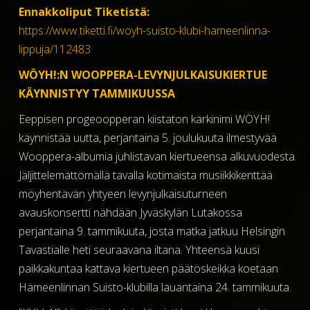
Ennakkoliput Tiketistä:
https://www.tiketti.fi/woyh-suisto-klubi-hameenlinna-
lippuja/112483
WÖYH!:N WOOPPERA-LEVYNJULKAISUKIERTUE
KÄYNNISTYY TAMMIKUUSSA
Eeppisen progeoopperan kiistaton kärkinimi WÖYH!
käynnistää uutta, perjantaina 5. joulukuuta ilmestyvää
Wooppera-albumia juhlistavan kiertueensa alkuvuodesta.
Jäljittelemättömällä tavalla kotimaista musiikkikenttää
möyhentävän yhtyeen levynjulkaisuturneen
avauskonsertti nähdään Jyväskylän Lutakossa
perjantaina 9. tammikuuta, josta matka jatkuu Helsingin
Tavastialle heti seuraavana iltana. Yhteensä kuusi
paikkakuntaa kattava kiertueen päätöskeikka koetaan
Hämeenlinnan Suisto-klubilla lauantaina 24. tammikuuta.