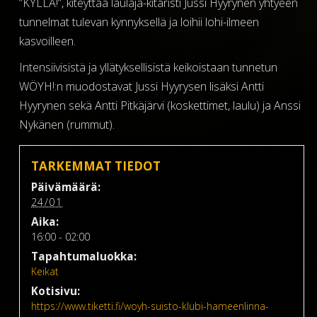
”KYLLÄ!”, kiteyttää laulaja-kitaristi Jussi Hyyrynen yhtyeen
tunnelmat tulevan kynnyksellä ja loihii lohi-ilmeen
kasvoilleen.
Intensiivisistä ja yllätyksellisistä keikoistaan tunnetun
WÖYH!:n muodostavat Jussi Hyyrysen lisäksi Antti
Hyyrynen sekä Antti Pitkäjärvi (koskettimet, laulu) ja Anssi
Nykänen (rummut).
TARKEMMAT TIEDOT
Päivämäärä:
24/01
Aika:
16:00 - 02:00
Tapahtumaluokka:
Keikat
Kotisivu:
https://www.tiketti.fi/woyh-suisto-klubi-hameenlinna-