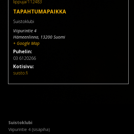
lippuja/112483
TAPAHTUMAPAIKKA
Suistoklubi
Viipurintie 4
Hämeenlinna
,
13200
Suomi
+ Google Map
Puhelin:
03 6120266
Kotisivu:
suisto.fi
Suistoklubi
Viipurintie 4 (sisäpiha)