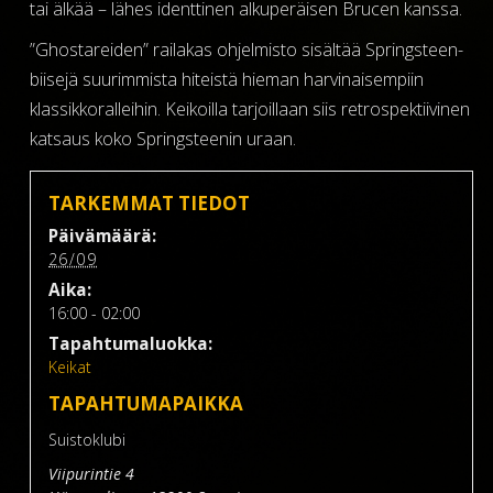
tai älkää – lähes identtinen alkuperäisen Brucen kanssa.
”Ghostareiden” railakas ohjelmisto sisältää Springsteen-
biisejä suurimmista hiteistä hieman harvinaisempiin
klassikkoralleihin. Keikoilla tarjoillaan siis retrospektiivinen
katsaus koko Springsteenin uraan.
TARKEMMAT TIEDOT
Päivämäärä:
26/09
Aika:
16:00 - 02:00
Tapahtumaluokka:
Keikat
TAPAHTUMAPAIKKA
Suistoklubi
Viipurintie 4