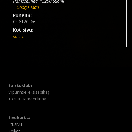
Hämeenlinna
,
13200
Suomi
+ Google Map
Puhelin:
03 6120266
Kotisivu:
suisto.fi
Suistoklubi
Viipurintie 4 (sisäpiha)
13200 Hämeenlinna
Sivukartta
Etusivu
Keikat