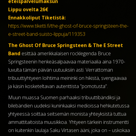
eteispalvelumaksun
Lippu ovelta 26€
Ennakkoliput Tiketistä:
https://www.tiketti.fi/the-ghost-of-bruce-springsteen-the-
e-street-band-suisto-lippuja/119353
The Ghost Of Bruce Springsteen & The E Street
Band
esittää amerikkalaisen rocklegenda Bruce
Springsteenin henkeäsalpaavaa materiaalia aina 1970-
luvulta tämän päivän uutuuksiin asti. Verrattoman
tribuuttiyhtyeen loihtima meininki on hikistä, svengaavaa
ja käsin kosketeltavan autenttista ”pomotusta”.
Muun muassa Suomen parhaaksi tribuuttibändiksi ja
bilebändien uudeksi kuninkaaksi medioissa hehkutetussa
yhtyeessä soittaa seitsemän monista yhteyksistä tuttua
ammattitaitoista muusikkoa. Yhtyeen tärkein instrumentti
on kuitenkin laulaja Saku Virtasen ääni, joka on – uskokaa