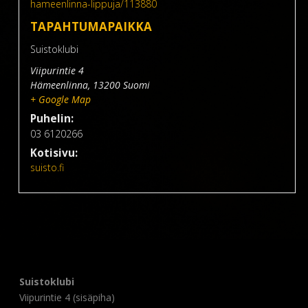
hameenlinna-lippuja/113880
TAPAHTUMAPAIKKA
Suistoklubi
Viipurintie 4
Hämeenlinna
,
13200
Suomi
+ Google Map
Puhelin:
03 6120266
Kotisivu:
suisto.fi
Suistoklubi
Viipurintie 4 (sisäpiha)