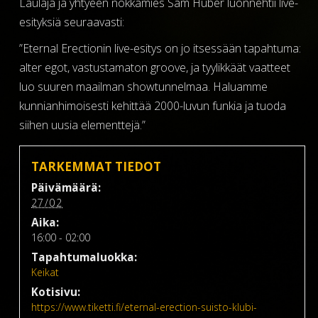
Laulaja ja yhtyeen nokkamies Sam Huber luonnehtii live-
esityksiä seuraavasti:
”Eternal Erectionin live-esitys on jo itsessään tapahtuma:
alter egot, vastustamaton groove, ja tyylikkäät vaatteet
luo suuren maailman showtunnelmaa. Haluamme
kunnianhimoisesti kehittää 2000-luvun funkia ja tuoda
siihen uusia elementtejä.”
TARKEMMAT TIEDOT
Päivämäärä:
27/02
Aika:
16:00 - 02:00
Tapahtumaluokka:
Keikat
Kotisivu:
https://www.tiketti.fi/eternal-erection-suisto-klubi-