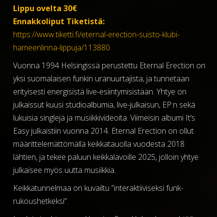
Lippu ovelta 30€
Ennakkoliput Tiketistä:
https://www.tiketti.fi/eternal-erection-suisto-klubi-
hameenlinna-lippuja/113880
Vuonna 1994 Helsingissä perustettu Eternal Erection on
yksi suomalaisen funkin uranuurtajista, ja tunnetaan
erityisesti energisistä live-esiintymisistään. Yhtye on
julkaissut kuusi studioalbumia, live-julkaisun, EP:n sekä
lukuisia singlejä ja musiikkivideoita. Viimeisin albumi It’s
Easy julkaistiin vuonna 2014. Eternal Erection on ollut
määrittelemättömällä keikkatauolla vuodesta 2018
lähtien, ja tekee paluun keikkalavoille 2025, jolloin yhtye
julkaisee myös uutta musiikkia.
Keikkatunnelmaa on kuvailtu ”interaktiiviseksi funk-
rukoushetkeksi”.