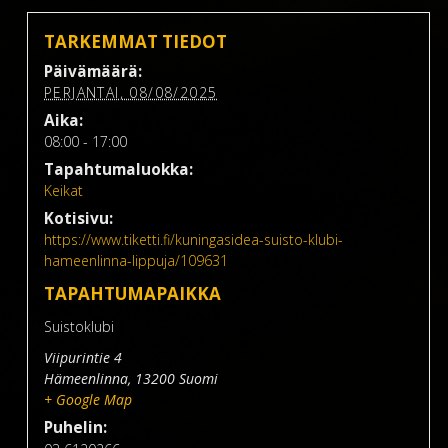
TARKEMMAT TIEDOT
Päivämäärä:
PERJANTAI, 08/08/2025
Aika:
08:00 - 17:00
Tapahtumaluokka:
Keikat
Kotisivu:
https://www.tiketti.fi/kuningasidea-suisto-klubi-
hameenlinna-lippuja/109631
TAPAHTUMAPAIKKA
Suistoklubi
Viipurintie 4
Hämeenlinna
,
13200
Suomi
+ Google Map
Puhelin: