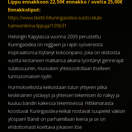
Lippu ennakkoon 22,50€ ennakko / ovelta 25,00€
Ennakkoliput:
https://www.tiketti.fi/kuningasidea-suisto-klubi-
hameenlinna-lippuja/109631
Helsingin Käpylässä vuonna 2009 perustettu
Kuningasidea on reggaen ja rapin syövereistä
inspiraationsa löytänyt kokoonpano, joka on viisitoista
vuotta kestäneen matkansa aikana työntänyt genrerajat
sulatusuuniin, muovaten yhteissoitollaan itselleen
tunnusomaisen tyylin.
Hurmoksellisista keikoistaan tutun yhtyeen pitkä
keskinäinen ystävyys ja yhteisen tekemisen ilo näkyy ja
kuuluu bändin kaikessa tekemisessä. Hittikimarasta
koostuvat Kuningasidea-keikat nostavat suupielet väkisin
ylöspäin! Bändi on parhaimillaan livenä ja se on
ehdottomasti koettava jokaisen itse.