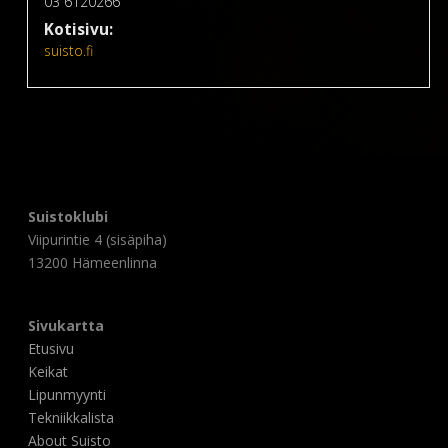
03 6120266
Kotisivu:
suisto.fi
Suistoklubi
Viipurintie 4 (sisäpiha)
13200 Hämeenlinna
Sivukartta
Etusivu
Keikat
Lipunmyynti
Tekniikkalista
About Suisto