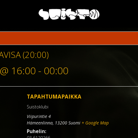
VISA (20:00)
 @ 16:00
-
00:00
TAPAHTUMAPAIKKA
Suistoklubi
Viipurintie 4
Hämeenlinna
,
13200
Suomi
+ Google Map
Puhelin:
03 6120266