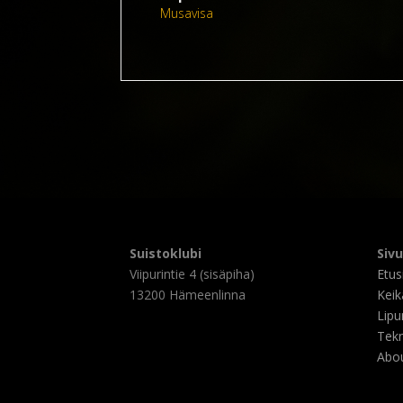
Musavisa
Suistoklubi
Siv
Viipurintie 4 (sisäpiha)
Etus
13200 Hämeenlinna
Keik
Lipu
Tekn
Abou