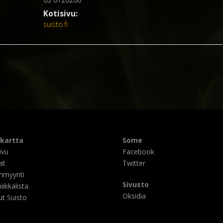
Kotisivu:
suisto.fi
ukartta
Some
ivu
Facebook
at
Twitter
nmyynti
Sivusto
iikkalista
Oksidia
t Suisto