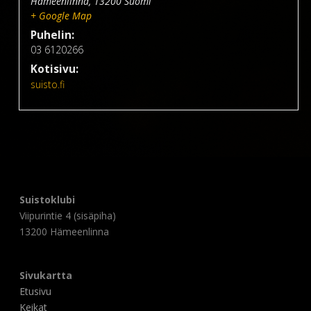
Hämeenlinna
,
13200
Suomi
+ Google Map
Puhelin:
03 6120266
Kotisivu:
suisto.fi
Suistoklubi
Viipurintie 4 (sisäpiha)
13200 Hämeenlinna
Sivukartta
Etusivu
Keikat