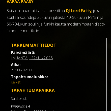
VAPAA PÄÄSY
Suiston lauantai-illassa tanssittaa
DJ Lord Fatty
, joka
soittaa soundeja 20-luvun jatsista 40-50-luvun R’n’B:n ja
60-70-luvun soulin ja funkin kautta modernimpaan disco-
ja house-musiikkiin.
TARKEMMAT TIEDOT
Päivämäärä:
LAUANTAI, 22/11/2025
Aika:
21:00 - 02:00
Tapahtumaluokka:
Keikat
TAPAHTUMAPAIKKA
Suistoklubi
Viipurintie 4