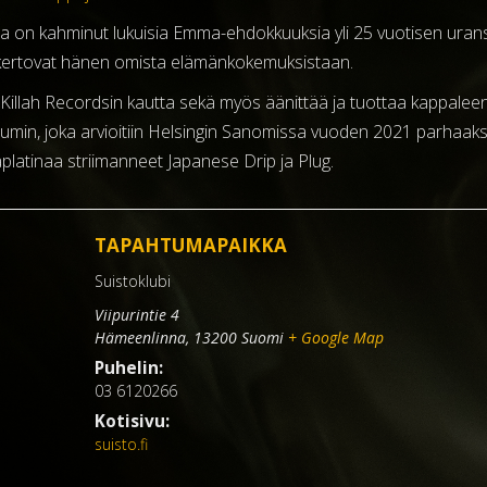
a on kahminut lukuisia Emma-ehdokkuuksia yli 25 vuotisen urans
ka kertovat hänen omista elämänkokemuksistaan.
sä Killah Recordsin kautta sekä myös äänittää ja tuottaa kappale
umin, joka arvioitiin Helsingin Sanomissa vuoden 2021 parhaaksi r
aplatinaa striimanneet Japanese Drip ja Plug.
TAPAHTUMAPAIKKA
Suistoklubi
Viipurintie 4
Hämeenlinna
,
13200
Suomi
+ Google Map
Puhelin:
03 6120266
Kotisivu:
suisto.fi