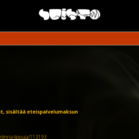
t, sisältää eteispalvelumaksun
enlinna-lippuja/113193