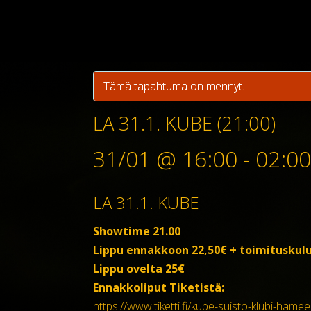
Tämä tapahtuma on mennyt.
LA 31.1. KUBE (21:00)
31/01 @ 16:00
-
02:00
LA 31.1. KUBE
Showtime 21.00
Lippu ennakkoon 22,50€ + toimituskulu
Lippu ovelta 25€
Ennakkoliput Tiketistä:
https://www.tiketti.fi/kube-suisto-klubi-hame