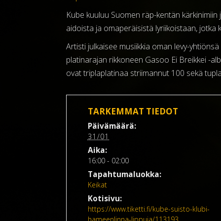
Kube kuuluu Suomen räp-kentän kärkinimiin j
aidoista ja omaperäisistä lyriikoistaan, jot
Artisti julkaisee musiikkia oman levy-yhtiön
platinarajan rikkoneen Gasoo Ei Breikkei -alb
ovat triplaplatinaa striimannut 100 sekä tupl
TARKEMMAT TIEDOT
Päivämäärä:
31/01
Aika:
16:00 - 02:00
Tapahtumaluokka:
Keikat
Kotisivu:
https://www.tiketti.fi/kube-suisto-klubi-
hameenlinna-lippuja/113193