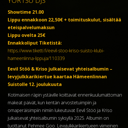
YORTSU DJS
Showtime 21.00
Lippu ennakkoon 22,50€ + toimituskulut, sisältää
eteispalvelumaksun
Lippu ovelta 25€
Ennakkoliput Tiketistä:
https://www.tiketti.fi/eevil-stoo-kriso-suisto-klubi-
hameenlinna-lippuja/110339
Eevil Stöö & Kriso julkaisevat yhteisalbumin –
levyjulkkarikiertue kaartaa Hämeenlinnan
Suistolle 12. joulukuuta
Kotimaisen räpin ystäville koittavat ennenkuulumattoman
makeat päivät, kun kentän arvostetuimpiin ja
omaperäisimpiin nimiin lukeutuvat Eevil Stöö ja Kriso
julkaisevat yhteisalbumin syksyllä 2025. Albumin on
tuottanut Pehmee Goo. Levyjulkkarikiertueen viimeinen