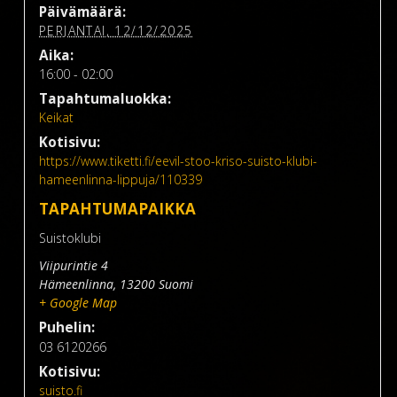
Päivämäärä:
PERJANTAI, 12/12/2025
Aika:
16:00 - 02:00
Tapahtumaluokka:
Keikat
Kotisivu:
https://www.tiketti.fi/eevil-stoo-kriso-suisto-klubi-
hameenlinna-lippuja/110339
TAPAHTUMAPAIKKA
Suistoklubi
Viipurintie 4
Hämeenlinna
,
13200
Suomi
+ Google Map
Puhelin:
03 6120266
Kotisivu:
suisto.fi