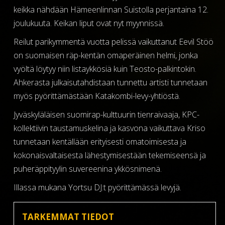
keikka nähdään Hämeenlinnan Suistolla perjantaina 12.
joulukuuta. Keikan liput ovat nyt myynnissä.
Reilut parikymmentä vuotta pelissä vaikuttanut Eevil Stöö
on suomaisen räp-kentän omaperäinen helmi, jonka
vyöltä löytyy niin listaykkösiä kuin Teosto-palkintokin.
Ahkerasta julkaisutahdistaan tunnettu artisti tunnetaan
myös pyörittämästään Katakombi-levy-yhtiöstä.
Jyväskyläläisen suomirap-kulttuurin tienraivaaja, KPC-
kollektiivin taustamuskelina ja kasvona vaikuttava Kriso
tunnetaan kentällään erityisesti omatoimisesta ja
kokonaisvaltaisesta lähestymisestään tekemiseensä ja
puheräppityylin suvereenina ykkösnimenä.
Illassa mukana Yortsu DJ:t pyörittämässä levyjä.
TARKEMMAT TIEDOT